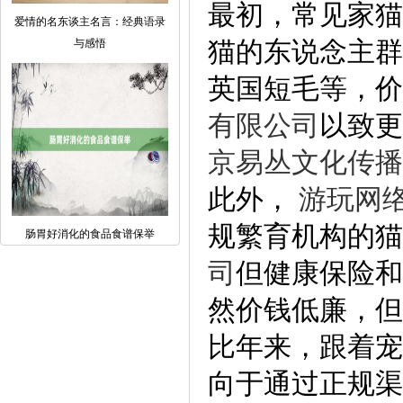
最初，常见家猫
爱情的名东谈主名言：经典语录
猫的东说念主群
与感悟
英国短毛等，价
有限公司
以致
京易丛文化传播
此外，
游 玩 网 络
规繁育机构的猫
肠胃好消化的食品食谱保举
司
但健康保险和
然价钱低廉，但
比年来，跟着宠
向于通过正规渠