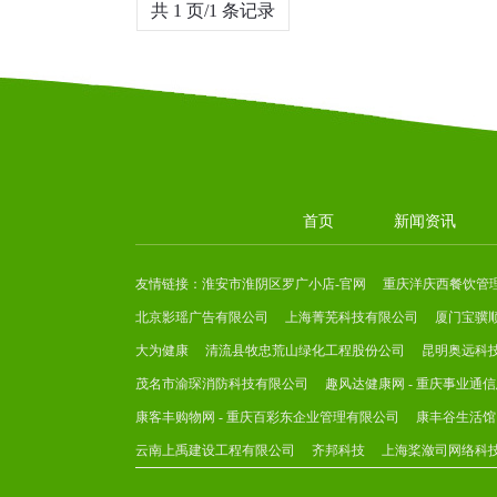
共 1 页/1 条记录
首页
新闻资讯
友情链接：
淮安市淮阴区罗广小店-官网
重庆洋庆西餐饮管
北京影瑶广告有限公司
上海菁芜科技有限公司
厦门宝骥
大为健康
清流县牧忠荒山绿化工程股份公司
昆明奥远科
茂名市渝琛消防科技有限公司
趣风达健康网 - 重庆事业通
康客丰购物网 - 重庆百彩东企业管理有限公司
康丰谷生活馆
云南上禹建设工程有限公司
齐邦科技
上海桨潋司网络科