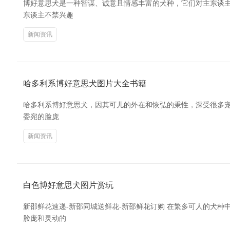
博好意思犬是一种智谋、诚意且情感丰富的犬种，它们对主东谈主
东谈主不禁兴趣
新闻资讯
哈多利系博好意思犬图片大全书籍
哈多利系博好意思犬，因其可儿的外在和恢弘的秉性，深受很多宠物
委宛的脸庞
新闻资讯
白色博好意思犬图片赏玩
新邵鲜花速递-新邵同城送鲜花-新邵鲜花订购 在繁多可人的犬
脸庞和灵动的