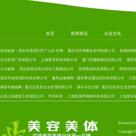
首页
新闻资讯
企业文化
友情链接：
淮安市淮阴区罗广小店-官网
重庆洋庆西餐饮管理有限公司
姜堰招聘
北京影瑶广告有限公司
上海菁芜科技有限公司
厦门宝骥顺物流有限公司
莆田
大为健康
清流县牧忠荒山绿化工程股份公司
昆明奥远科技有限公司
西安经济
茂名市渝琛消防科技有限公司
趣风达健康网 - 重庆事业通信息科技有限公司
江西
康客丰购物网 - 重庆百彩东企业管理有限公司
康丰谷生活馆 - 重庆百彩东企业管理
云南上禹建设工程有限公司
齐邦科技
上海桨潋司网络科技有限公司
上海笼沫
Powered b
Copyright
©