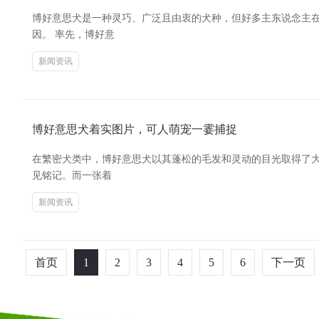
博好意思犬是一种灵巧、广泛且由衷的犬种，但好多主东说念主
因。 率先，博好意
新闻资讯
博好意思犬着实图片，可人萌宠一霎捕捉
在繁密犬类中，博好意思犬以其蓬松的毛发和灵动的目光取得了
见铭记。而一张着
新闻资讯
首页
1
2
3
4
5
6
下一页